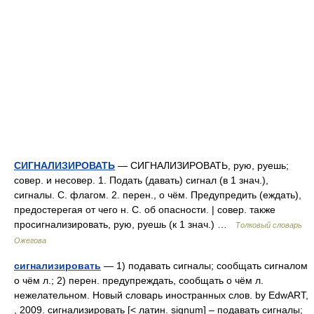
СИГНАЛИЗИРОВАТЬ
— СИГНАЛИЗИРОВАТЬ, рую, руешь;
совер. и несовер. 1. Подать (давать) сигнал (в 1 знач.),
сигналы. С. флагом. 2. перен., о чём. Предупредить (еждать),
предостерегая от чего н. С. об опасности. | совер. также
просигнализировать, рую, руешь (к 1 знач.) …
Толковый словарь
Ожегова
сигнализировать
— 1) подавать сигналы; сообщать сигналом
о чём л.; 2) перен. предупреждать, сообщать о чём л.
нежелательном. Новый словарь иностранных слов. by EdwART,
, 2009. сигнализировать [< латин. signum] – подавать сигналы;