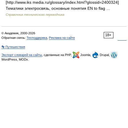
[http://www.iks media.ru/glossary/index.html?glossid=2400324]
Тематики электросвязь, основные понятия EN to flag …
Справочник технического переводчика
© Академик, 2000-2026
18+
Обратная связь:
Техподдержка
,
Реклама на сайте
👣 Путешествия
Экспорт словарей на сайты
, сделанные на PHP,
Joomla,
Drupal,
WordPress, MODx.