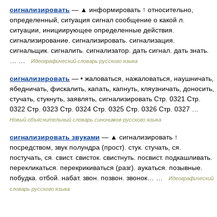
сигнализировать
— ▲ информировать ↑ относительно,
определенный, ситуация сигнал сообщение о какой л.
ситуации, инициирующее определенные действия.
сигнализирование. сигнализировать. сигнализация.
сигнальщик. сигналить. сигнализатор. дать сигнал. дать знать.
… …
Идеографический словарь русского языка
сигнализировать
— • жаловаться, нажаловаться, наушничать,
ябедничать, фискалить, капать, капнуть, кляузничать, доносить,
стучать, стукнуть, заявлять, сигнализировать Стр. 0321 Стр.
0322 Стр. 0323 Стр. 0324 Стр. 0325 Стр. 0326 Стр. 0327 …
Новый объяснительный словарь синонимов русского языка
сигнализировать звуками
— ▲ сигнализировать ↑
посредством, звук полундра (прост). стук. стучать, ся.
постучать, ся. свист. свисток. свистнуть. посвист. подкашливать.
перекликаться. перекрикиваться (разг). аукаться. позывные.
побудка. отбой. набат. звон. позвон. звонок… …
Идеографический
словарь русского языка